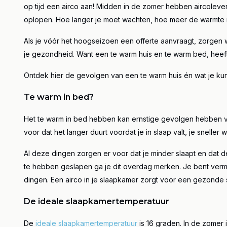
op tijd een airco aan! Midden in de zomer hebben aircolev
Lees m
oplopen. Hoe langer je moet wachten, hoe meer de warmte 
Als je vóór het hoogseizoen een offerte aanvraagt, zorgen w
je gezondheid. Want een te warm huis en te warm bed, hee
Ontdek hier de gevolgen van een te warm huis én wat je kun
Te warm in bed?
Het te warm in bed hebben kan ernstige gevolgen hebben v
voor dat het langer duurt voordat je in slaap valt, je sneller
Al deze dingen zorgen er voor dat je minder slaapt en dat d
te hebben geslapen ga je dit overdag merken. Je bent verm
dingen.
Een airco in je slaapkamer zorgt voor een gezonde
De ideale slaapkamertemperatuur
De
ideale slaapkamertemperatuur
is 16 graden. In de zomer 