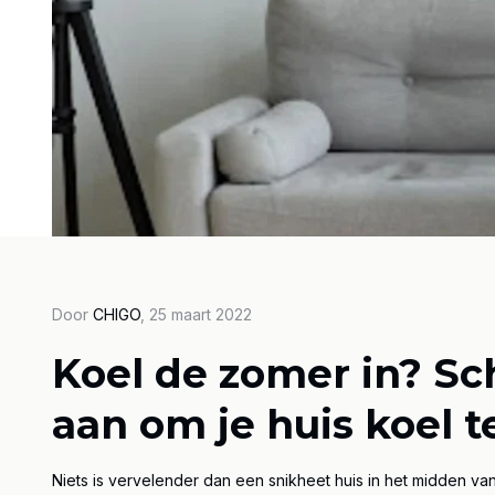
Door CH
Door
CHIGO
, 25 maart 2022
Hog
Koel de zomer in? Sch
Ver
aan om je huis koel 
air
kos
Niets is vervelender dan een snikheet huis in het midden va