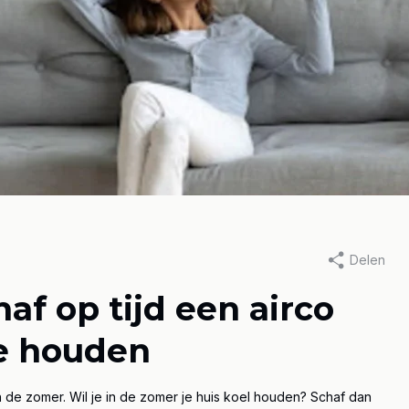
IGO, 22 maart 2022
Door CHIGO, 22 maart 2022
Delen
e gasprijs?
Hoge gasprijs?
af op tijd een airco
warmen met
Verwarmen m
te houden
co bespaart
airco bespaart
ten
kosten
n de zomer. Wil je in de zomer je huis koel houden? Schaf dan