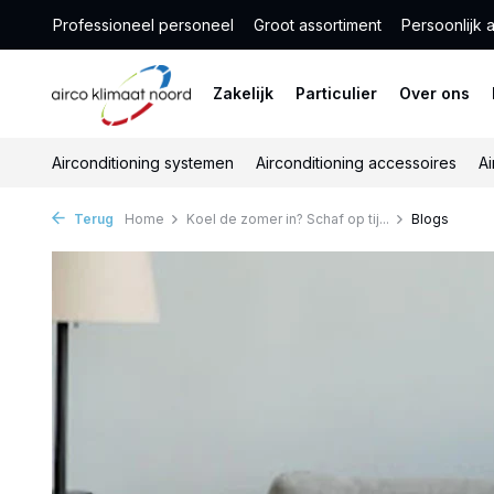
Professioneel personeel
Groot assortiment
Persoonlijk 
Zakelijk
Particulier
Over ons
Airconditioning systemen
Airconditioning accessoires
Ai
Terug
Home
Koel de zomer in? Schaf op tij...
Blogs