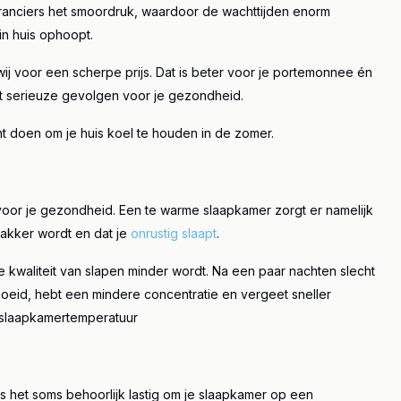
eranciers het smoordruk, waardoor de wachttijden enorm
eer
Lees meer
in huis ophoopt.
ij voor een scherpe prijs. Dat is beter voor je portemonnee én
ft serieuze gevolgen voor je gezondheid.
t doen om je huis koel te houden in de zomer.
oor je gezondheid. Een te warme slaapkamer zorgt er namelijk
 wakker wordt en dat je
onrustig slaapt
.
e kwaliteit van slapen minder wordt. Na een paar nachten slecht
oeid, hebt een mindere concentratie en vergeet sneller
 slaapkamertemperatuur
is het soms behoorlijk lastig om je slaapkamer op een