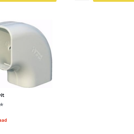
it
aad