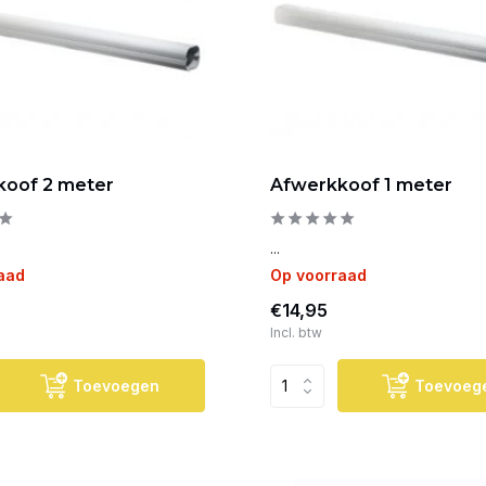
koof 2 meter
Afwerkkoof 1 meter
...
aad
Op voorraad
€14,95
Incl. btw
Toevoegen
Toevoeg