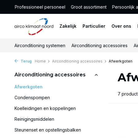
Professioneel personeel
Groot assortiment
Persoonlijk 
Zakelijk
Particulier
Over ons
Airconditioning systemen
Airconditioning accessoires
Ai
Terug
Home
Airconditioning accessoires
Afwerkgoten
Af
Airconditioning accessoires
Afwerkgoten
7 produc
Condenspompen
Koelleidingen en koppelingen
Reinigingsmiddelen
Steunenset en opstellingsbalken