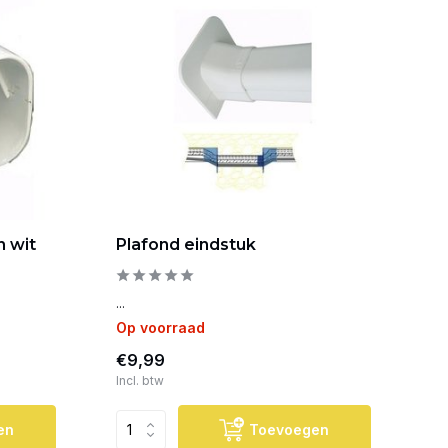
 wit
Plafond eindstuk
...
Op voorraad
€9,99
Incl. btw
en
Toevoegen