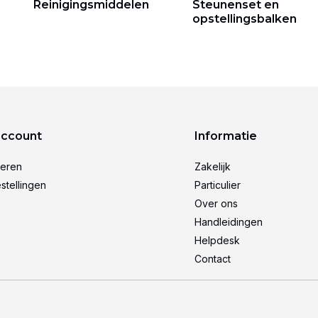
Reinigingsmiddelen
Steunenset en
opstellingsbalken
account
Informatie
reren
Zakelijk
stellingen
Particulier
Over ons
Handleidingen
Helpdesk
Contact