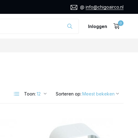
@
info@chigoairco.nl
0
Inloggen
Toon:
Sorteren op: