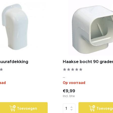
uurafdekking
Haakse bocht 90 graden
...
aad
Op voorraad
€9,99
Incl. btw
Toevoegen
Toevoeg