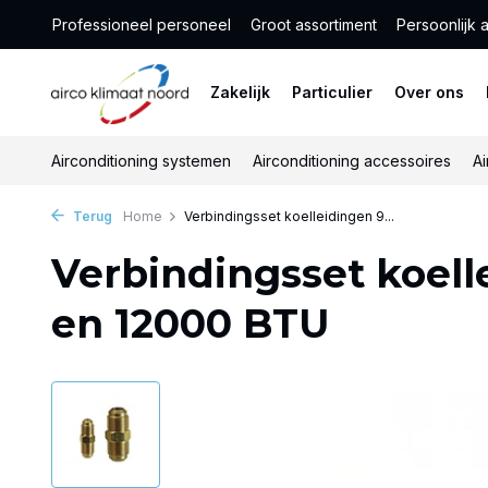
Professioneel personeel
Groot assortiment
Persoonlijk 
Zakelijk
Particulier
Over ons
Airconditioning systemen
Airconditioning accessoires
Ai
Terug
Home
Verbindingsset koelleidingen 9...
Verbindingsset koel
en 12000 BTU