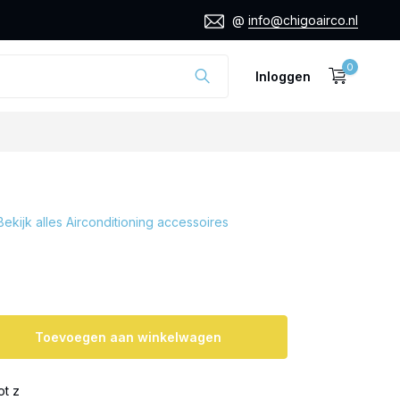
@
info@chigoairco.nl
0
Inloggen
Bekijk alles Airconditioning accessoires
Toevoegen aan winkelwagen
ot z